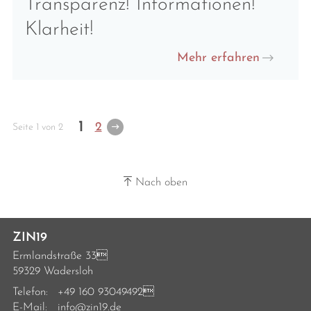
Transparenz! Informationen!
Klarheit!
Mehr erfahren
1
2
Seite 1 von 2
Nach oben
ZIN19
Ermlandstraße 33
59329 Wadersloh
Telefon:
+49 160 93049492
E-Mail:
info@zin19.de